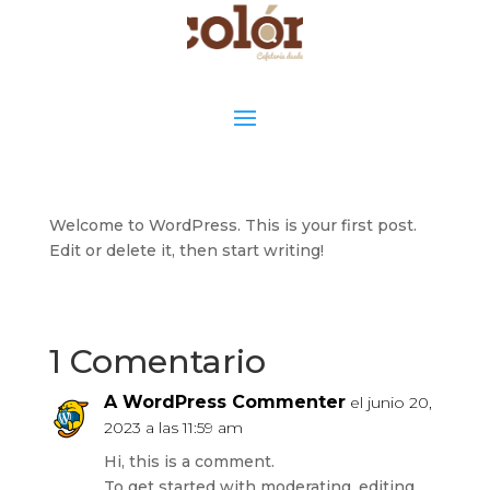
Hello world!
por
admin
|
Jun 20, 2023
|
Uncategorized
|
1
Comentario
Welcome to WordPress. This is your first post.
Edit or delete it, then start writing!
1 Comentario
A WordPress Commenter
el junio 20,
2023 a las 11:59 am
Hi, this is a comment.
To get started with moderating, editing,